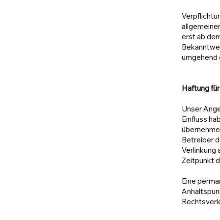
Verpflicht
allgemeinen
erst ab dem
Bekanntwer
umgehend e
Haftung für
Unser Angeb
Einfluss ha
übernehmen.
Betreiber d
Verlinkung 
Zeitpunkt d
Eine perman
Anhaltspun
Rechtsverl