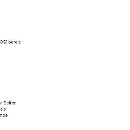
OS) bereit:
en Seiten
als
emde