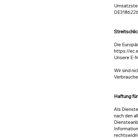
Umsatzsteu
DE318622
Streitschli
Die Europäi
https://ec
Unsere E-M
Wir sind ni
Verbraucher
Haftung für
Als Dienste
nach den al
Diensteanbi
Informatio
rechtswidri