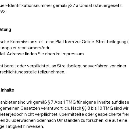
er-Identifikationsnummer gemäß §27 a Umsatzsteuergesetz:
692
chtung
sche Kommission stellt eine Plattform zur Online-Streitbeilegung (
.europa.eu/consumers/odr
ail-Adresse finden Sie oben im Impressum.
cht bereit oder verpflichtet, an Streitbeilegungsverfahren vor einer
schlichtungsstelle teilzunehmen.
 Inhalte
anbieter sind wir gemäß § 7 Abs.1 TMG für eigene Inhalte auf dies
lgemeinen Gesetzen verantwortlich. Nach §§ 8 bis 10 TMG sind wir 
eter jedoch nicht verpflichtet, übermittelte oder gespeicherte fr
nen zu überwachen oder nach Umständen zu forschen, die auf eine
ge Tätigkeit hinweisen.