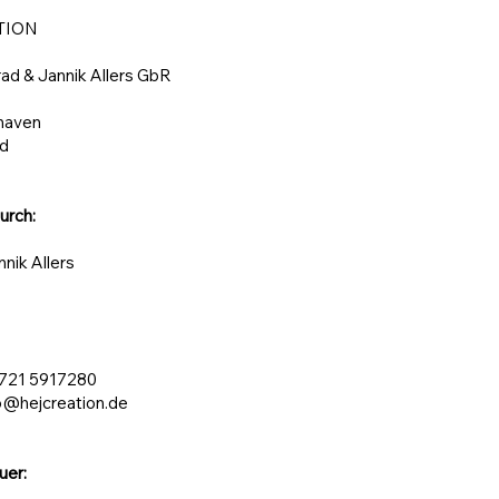
TION
ad & Jannik Allers GbR
haven
nd
urch:
nnik Allers
4721 5917280
o@hejcreation.de
uer: