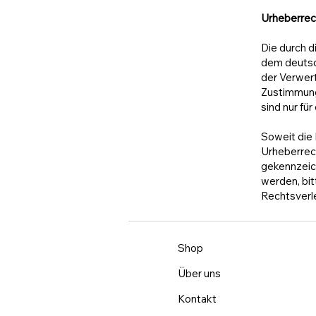
Urheberrec
Die durch d
dem deutsch
der Verwert
Zustimmung 
sind nur fü
Soweit die 
Urheberrech
gekennzeic
werden, bi
Rechtsverl
Shop
Über uns
Kontakt