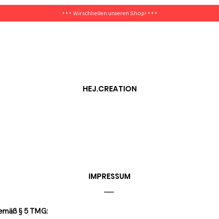
+++ Wir schließen unseren Shop! +++
HEJ.CREATION
IMPRESSUM
emäß § 5 TMG: