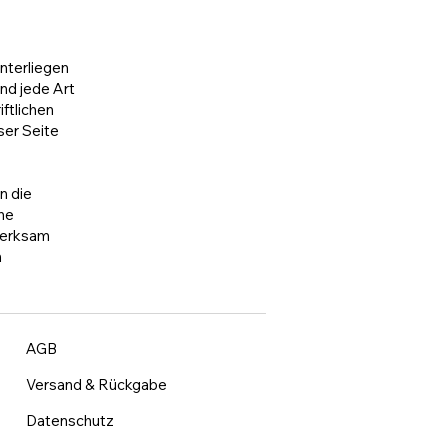
unterliegen
nd jede Art
ftlichen
ser Seite
n die
che
merksam
n
AGB
Versand & Rückgabe
Datenschutz