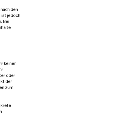
 nach den
 ist jedoch
. Bei
nhalte
ir keinen
hr
ter oder
nkt der
ren zum
nkrete
n