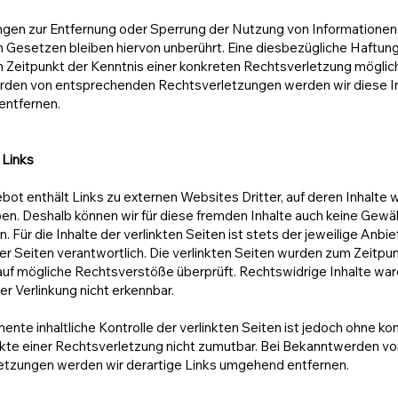
ungen zur Entfernung oder Sperrung der Nutzung von Informationen
 Gesetzen bleiben hiervon unberührt. Eine diesbezügliche Haftung
 Zeitpunkt der Kenntnis einer konkreten Rechtsverletzung möglich
den von entsprechenden Rechtsverletzungen werden wir diese I
ntfernen.
 Links
ot enthält Links zu externen Websites Dritter, auf deren Inhalte w
ben. Deshalb können wir für diese fremden Inhalte auch keine Gewä
 Für die Inhalte der verlinkten Seiten ist stets der jeweilige Anbie
er Seiten verantwortlich. Die verlinkten Seiten wurden zum Zeitpu
auf mögliche Rechtsverstöße überprüft. Rechtswidrige Inhalte wa
er Verlinkung nicht erkennbar.
ente inhaltliche Kontrolle der verlinkten Seiten ist jedoch ohne ko
kte einer Rechtsverletzung nicht zumutbar. Bei Bekanntwerden vo
etzungen werden wir derartige Links umgehend entfernen.